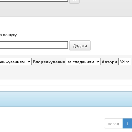
в пошуку.
Впорядкування
Автори
назад
1