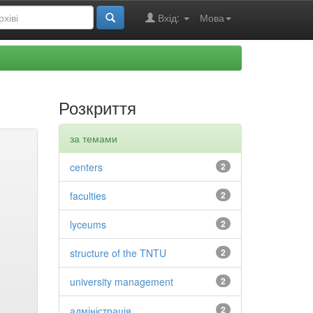
Вхід:
Мова
Розкриття
за темами
centers
2
faculties
2
lyceums
2
structure of the TNTU
2
university management
2
адміністрація
2