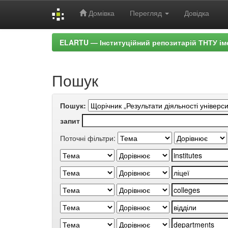
Домівка
Перегляд
Довідка
Skip
ELARTU — Інституційний репозитарій ТНТУ ім
navigation
Пошук
Пошук:
запит
Поточні фільтри: