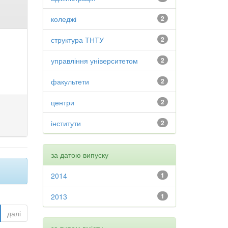
коледжі
2
структура ТНТУ
2
управління університетом
2
факультети
2
центри
2
інститути
2
за датою випуску
2014
1
2013
1
далі