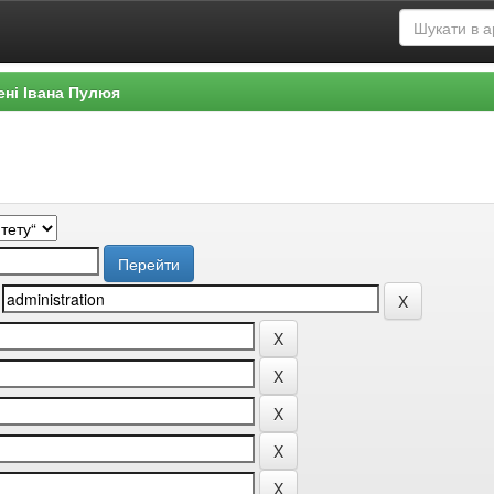
ені Івана Пулюя