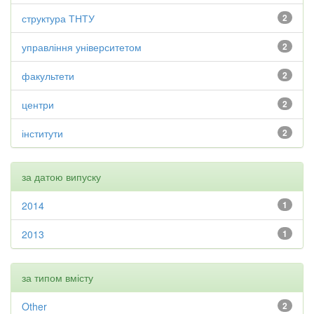
структура ТНТУ
2
управління університетом
2
факультети
2
центри
2
інститути
2
за датою випуску
2014
1
2013
1
за типом вмісту
Other
2