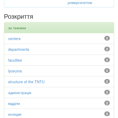
університетом
Розкриття
за темами
centers
2
departments
2
faculties
2
lyceums
2
structure of the TNTU
2
адміністрація
2
відділи
2
коледжі
2