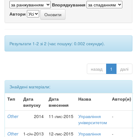
Впорядкування
Автори
Результати 1-2 зі 2 (час пошуку: 0.002 секунди).
назад
1
далі
Знайдені матеріали:
Тип
Дата
Дата
Назва
Автор(и)
випуску
внесення
Other
2014
11-лис-2015
Управління
-
університетом
Other
1-січ-2013
12-лис-2015
Управління
-