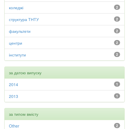
коледжі
2
структура ТНТУ
2
факультети
2
центри
2
інститути
2
за датою випуску
2014
1
2013
1
за типом вмісту
Other
2