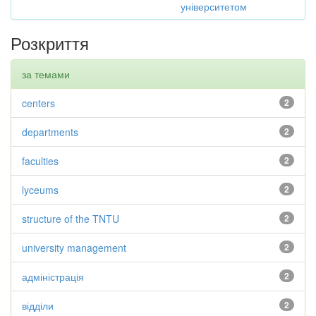
університетом
Розкриття
за темами
centers
2
departments
2
faculties
2
lyceums
2
structure of the TNTU
2
university management
2
адміністрація
2
відділи
2