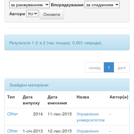
Впорядкування
Автори
Результати 1-2 зі 2 (час пошуку: 0.001 секунди).
назад
1
далі
Знайдені матеріали:
Тип
Дата
Дата
Назва
Автор(и)
випуску
внесення
Other
2014
11-лис-2015
Управління
-
університетом
Other
1-січ-2013
12-лис-2015
Управління
-