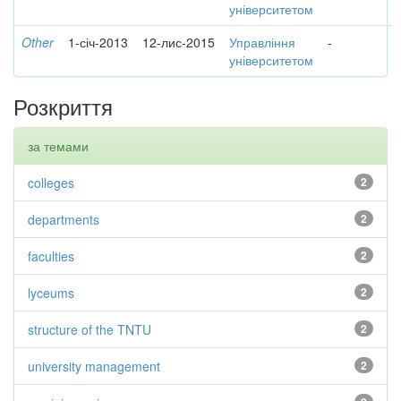
університетом
Other
1-січ-2013
12-лис-2015
Управління
-
університетом
Розкриття
за темами
colleges
2
departments
2
faculties
2
lyceums
2
structure of the TNTU
2
university management
2