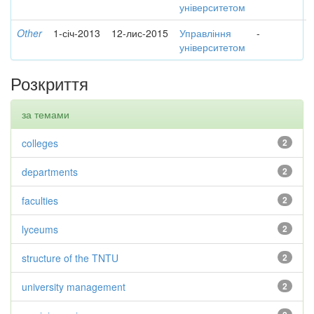
університетом
Other
1-січ-2013
12-лис-2015
Управління
-
університетом
Розкриття
за темами
colleges
2
departments
2
faculties
2
lyceums
2
structure of the TNTU
2
university management
2