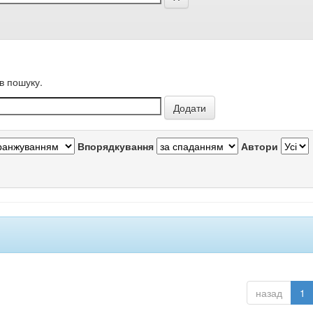
в пошуку.
Впорядкування
Автори
назад
1