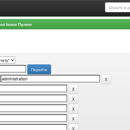
ені Івана Пулюя