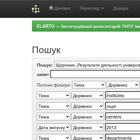
Домівка
Перегляд
Довідка
Skip
ELARTU — Інституційний репозитарій ТНТУ ім
navigation
Пошук
Пошук:
запит
Поточні фільтри: