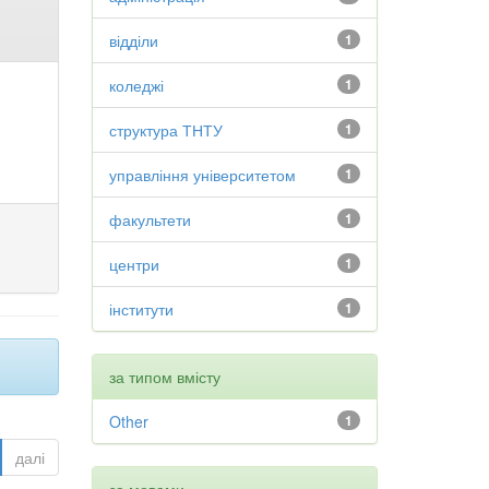
відділи
1
коледжі
1
структура ТНТУ
1
управління університетом
1
факультети
1
центри
1
інститути
1
за типом вмісту
Other
1
далі