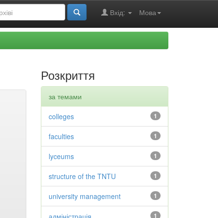
Вхід:
Мова
Розкриття
за темами
colleges
1
faculties
1
lyceums
1
structure of the TNTU
1
university management
1
адміністрація
1