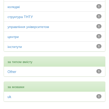
коледжі
1
структура ТНТУ
1
управління університетом
1
центри
1
інститути
1
за типом вмісту
Other
1
за мовами
uk
1