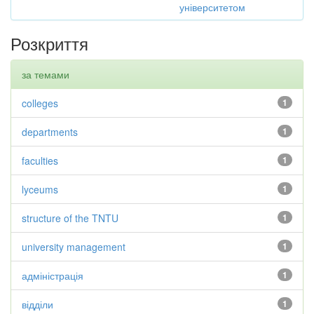
університетом
Розкриття
за темами
colleges
1
departments
1
faculties
1
lyceums
1
structure of the TNTU
1
university management
1
адміністрація
1
відділи
1