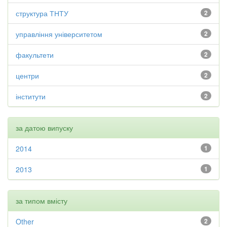
структура ТНТУ
2
управління університетом
2
факультети
2
центри
2
інститути
2
за датою випуску
2014
1
2013
1
за типом вмісту
Other
2