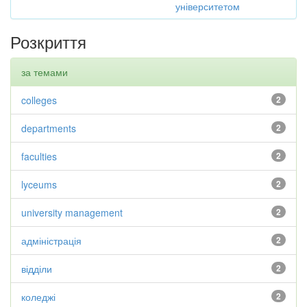
університетом
Розкриття
за темами
colleges
2
departments
2
faculties
2
lyceums
2
university management
2
адміністрація
2
відділи
2
коледжі
2