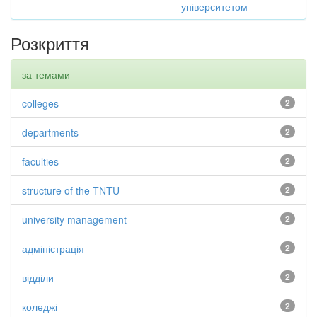
університетом
Розкриття
за темами
colleges
2
departments
2
faculties
2
structure of the TNTU
2
university management
2
адміністрація
2
відділи
2
коледжі
2