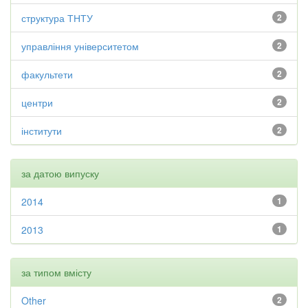
структура ТНТУ
2
управління університетом
2
факультети
2
центри
2
інститути
2
за датою випуску
2014
1
2013
1
за типом вмісту
Other
2