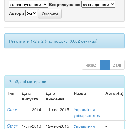
Впорядкування
Автори
Результати 1-2 зі 2 (час пошуку: 0.002 секунди).
назад
1
далі
Знайдені матеріали:
Тип
Дата
Дата
Назва
Автор(и)
випуску
внесення
Other
2014
11-лис-2015
Управління
-
університетом
Other
1-січ-2013
12-лис-2015
Управління
-