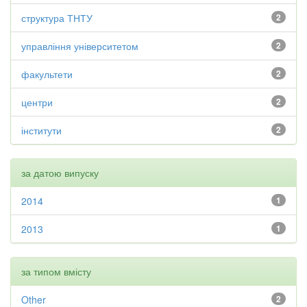
структура ТНТУ
2
управління університетом
2
факультети
2
центри
2
інститути
2
за датою випуску
2014
1
2013
1
за типом вмісту
Other
2