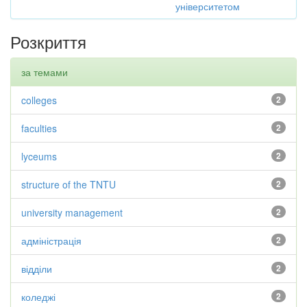
університетом
Розкриття
за темами
colleges
2
faculties
2
lyceums
2
structure of the TNTU
2
university management
2
адміністрація
2
відділи
2
коледжі
2