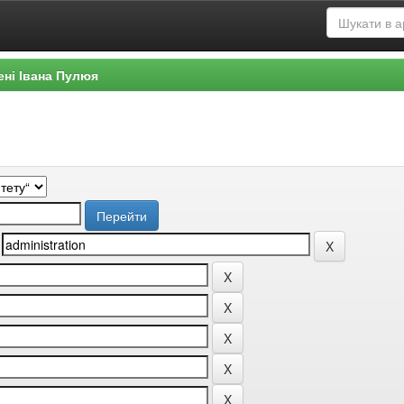
ені Івана Пулюя