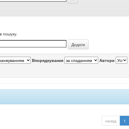
в пошуку.
Впорядкування
Автори
назад
1