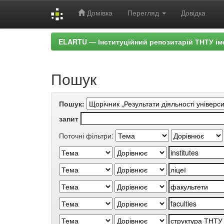
Домівка
Перегляд
Довідка
Skip
ELARTU — Інституційний репозитарій ТНТУ ім
navigation
Пошук
Пошук:
запит
Поточні фільтри: