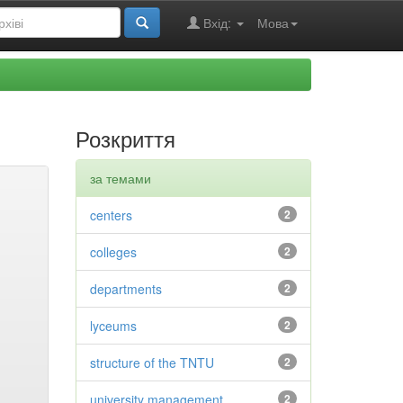
Вхід:
Мова
Розкриття
за темами
centers
2
colleges
2
departments
2
lyceums
2
structure of the TNTU
2
university management
2