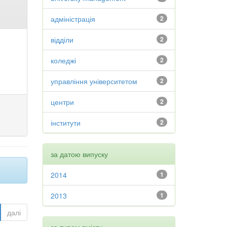
адміністрація
2
відділи
2
коледжі
2
управління університетом
2
центри
2
інститути
2
за датою випуску
2014
1
2013
1
далі