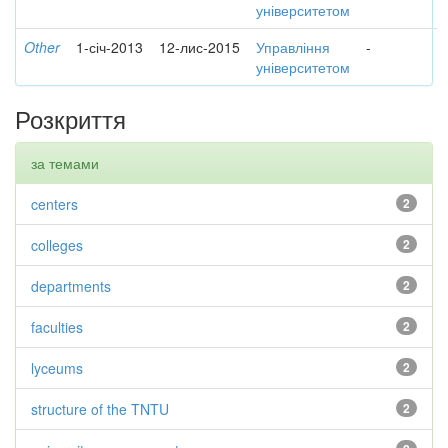
університетом
Other
1-січ-2013
12-лис-2015
Управління
-
університетом
Розкриття
за темами
centers
2
colleges
2
departments
2
faculties
2
lyceums
2
structure of the TNTU
2