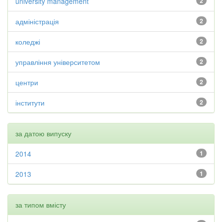
university management
2
адміністрація
2
коледжі
2
управління університетом
2
центри
2
інститути
2
за датою випуску
2014
1
2013
1
за типом вмісту