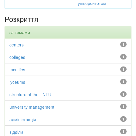
університетом
Розкриття
за темами
centers
1
colleges
1
faculties
1
lyceums
1
structure of the TNTU
1
university management
1
адміністрація
1
відділи
1