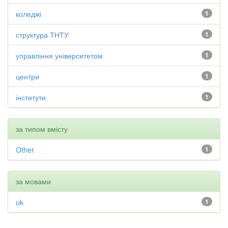
коледжі
1
структура ТНТУ
1
управління університетом
1
центри
1
інститути
1
за типом вмісту
Other
1
за мовами
uk
1