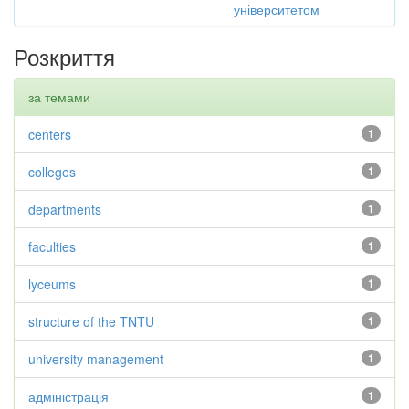
університетом
Розкриття
за темами
centers
1
colleges
1
departments
1
faculties
1
lyceums
1
structure of the TNTU
1
university management
1
адміністрація
1