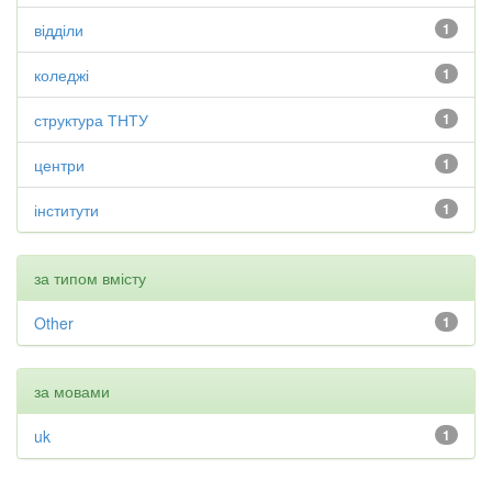
відділи
1
коледжі
1
структура ТНТУ
1
центри
1
інститути
1
за типом вмісту
Other
1
за мовами
uk
1