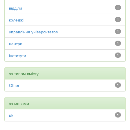
відділи
1
коледжі
1
управління університетом
1
центри
1
інститути
1
за типом вмісту
Other
1
за мовами
uk
1