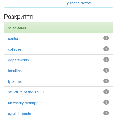
університетом
Розкриття
за темами
centers
1
colleges
1
departments
1
faculties
1
lyceums
1
structure of the TNTU
1
university management
1
адміністрація
1