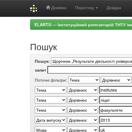
Домівка
Перегляд
Довідка
Skip
ELARTU — Інституційний репозитарій ТНТУ ім
navigation
Пошук
Пошук:
запит
Поточні фільтри: