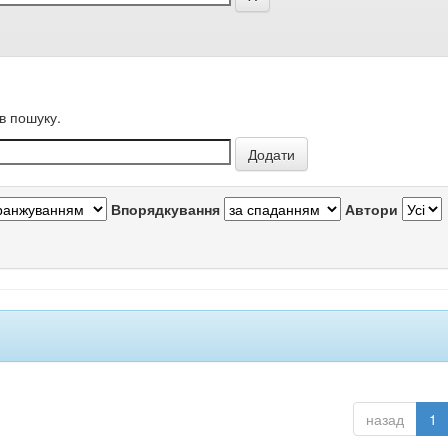
в пошуку.
Впорядкування
Автори
назад
1