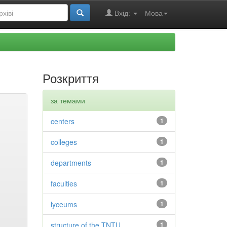
Вхід:
Мова
Розкриття
за темами
centers
1
colleges
1
departments
1
faculties
1
lyceums
1
structure of the TNTU
1