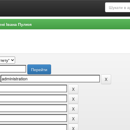
ені Івана Пулюя