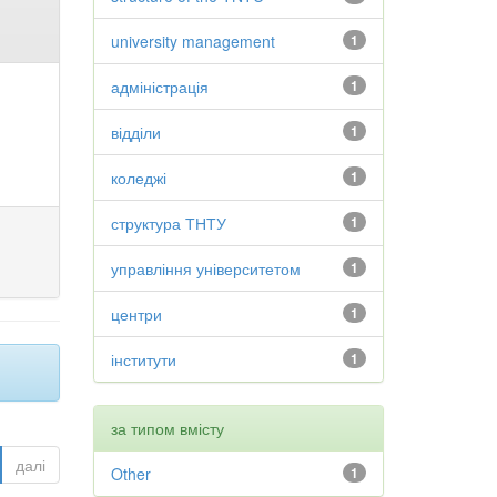
university management
1
адміністрація
1
відділи
1
коледжі
1
структура ТНТУ
1
управління університетом
1
центри
1
інститути
1
за типом вмісту
далі
Other
1