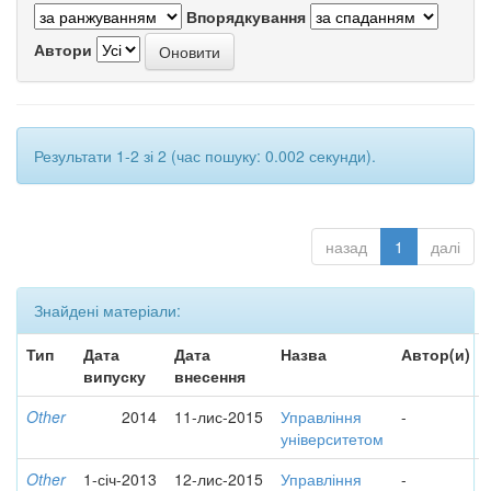
Впорядкування
Автори
Результати 1-2 зі 2 (час пошуку: 0.002 секунди).
назад
1
далі
Знайдені матеріали:
Тип
Дата
Дата
Назва
Автор(и)
випуску
внесення
Other
2014
11-лис-2015
Управління
-
університетом
Other
1-січ-2013
12-лис-2015
Управління
-