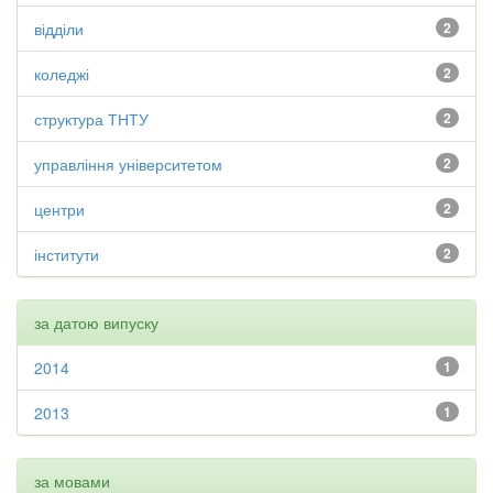
відділи
2
коледжі
2
структура ТНТУ
2
управління університетом
2
центри
2
інститути
2
за датою випуску
2014
1
2013
1
за мовами