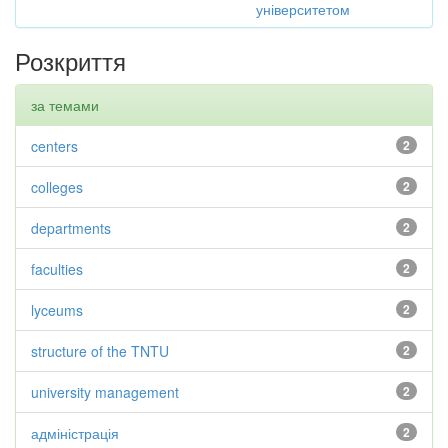
університетом
Розкриття
за темами
centers
2
colleges
2
departments
2
faculties
2
lyceums
2
structure of the TNTU
2
university management
2
адміністрація
2