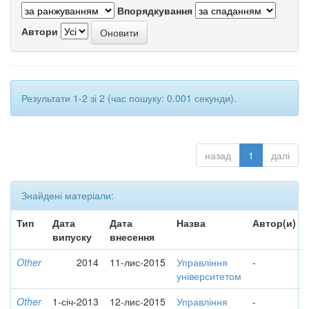
Впорядкування
Автори
Результати 1-2 зі 2 (час пошуку: 0.001 секунди).
назад
1
далі
Знайдені матеріали:
Тип
Дата
Дата
Назва
Автор(и)
випуску
внесення
Other
2014
11-лис-2015
Управління
-
університетом
Other
1-січ-2013
12-лис-2015
Управління
-