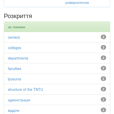
університетом
Розкриття
за темами
centers
2
colleges
2
departments
2
faculties
2
lyceums
2
structure of the TNTU
2
адміністрація
2
відділи
2