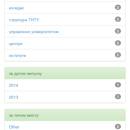
коледжі
2
структура ТНТУ
2
управління університетом
2
центри
2
інститути
2
за датою випуску
2014
1
2013
1
за типом вмісту
Other
2