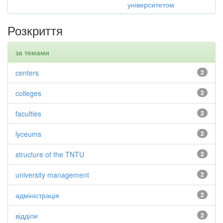
університетом
Розкриття
за темами
centers
2
colleges
2
faculties
2
lyceums
2
structure of the TNTU
2
university management
2
адміністрація
2
відділи
2