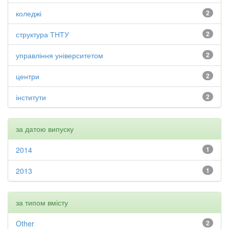
коледжі
2
структура ТНТУ
2
управління університетом
2
центри
2
інститути
2
за датою випуску
2014
1
2013
1
за типом вмісту
Other
2