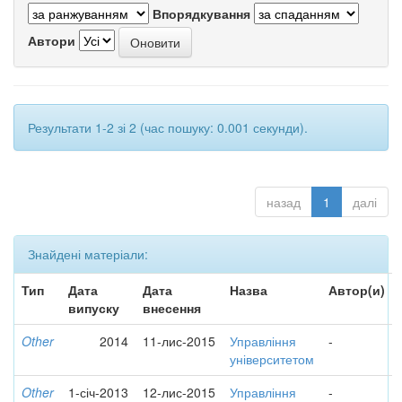
Впорядкування
Автори
Результати 1-2 зі 2 (час пошуку: 0.001 секунди).
назад
1
далі
Знайдені матеріали:
Тип
Дата
Дата
Назва
Автор(и)
випуску
внесення
Other
2014
11-лис-2015
Управління
-
університетом
Other
1-січ-2013
12-лис-2015
Управління
-