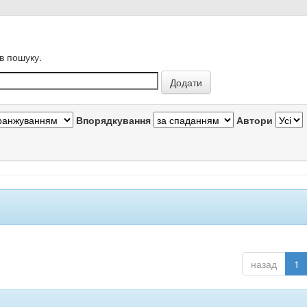
в пошуку.
Впорядкування
Автори
назад
1