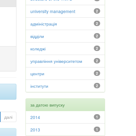
university management
2
адміністрація
2
відділи
2
коледжі
2
управління університетом
2
центри
2
інститути
2
за датою випуску
далі
2014
1
2013
1