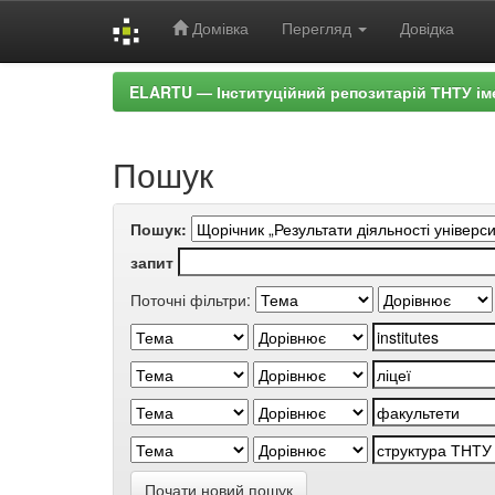
Домівка
Перегляд
Довідка
Skip
ELARTU — Інституційний репозитарій ТНТУ ім
navigation
Пошук
Пошук:
запит
Поточні фільтри:
Почати новий пошук