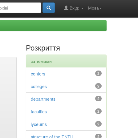
Вхід:
Мова
Розкриття
за темами
centers
2
colleges
2
departments
2
faculties
2
lyceums
2
structure of the TNTU
2