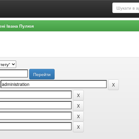
ені Івана Пулюя