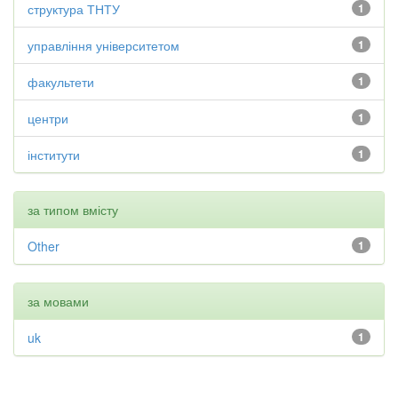
структура ТНТУ
1
управління університетом
1
факультети
1
центри
1
інститути
1
за типом вмісту
Other
1
за мовами
uk
1