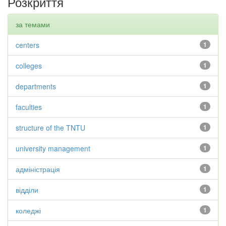
Розкриття
за темами
centers
1
colleges
1
departments
1
faculties
1
structure of the TNTU
1
university management
1
адміністрація
1
відділи
1
коледжі
1