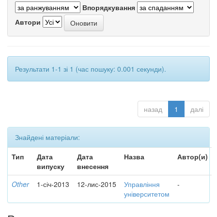
Впорядкування
Автори
Результати 1-1 зі 1 (час пошуку: 0.001 секунди).
назад
1
далі
Знайдені матеріали:
Тип
Дата
Дата
Назва
Автор(и)
випуску
внесення
Other
1-січ-2013
12-лис-2015
Управління
-
університетом