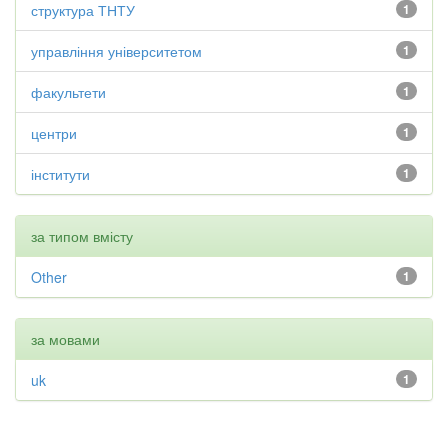
структура ТНТУ
1
управління університетом
1
факультети
1
центри
1
інститути
1
за типом вмісту
Other
1
за мовами
uk
1