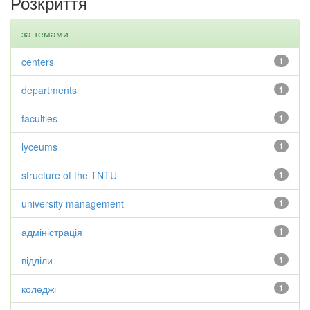
Розкриття
за темами
centers
1
departments
1
faculties
1
lyceums
1
structure of the TNTU
1
university management
1
адміністрація
1
відділи
1
коледжі
1