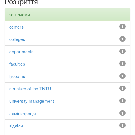
Розкриття
за темами
centers
1
colleges
1
departments
1
faculties
1
lyceums
1
structure of the TNTU
1
university management
1
адміністрація
1
відділи
1