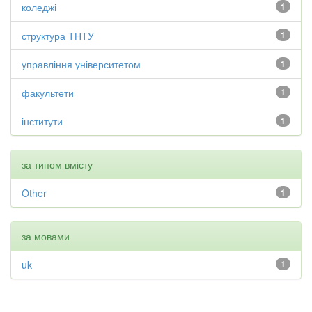
коледжі
1
структура ТНТУ
1
управління університетом
1
факультети
1
інститути
1
за типом вмісту
Other
1
за мовами
uk
1