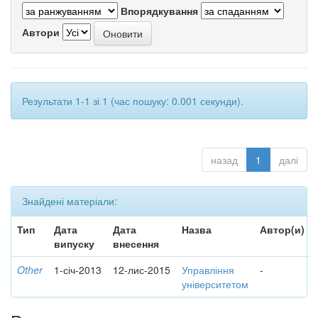
Впорядкування
Автори
Результати 1-1 зі 1 (час пошуку: 0.001 секунди).
назад
1
далі
Знайдені матеріали:
Тип
Дата
Дата
Назва
Автор(и)
випуску
внесення
Other
1-січ-2013
12-лис-2015
Управління
-
університетом