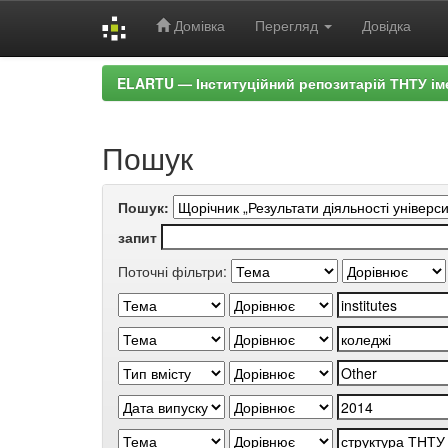
Домівка
Перегляд
Довідка
Skip
ELARTU — Інституційний репозитарій ТНТУ ім
navigation
Пошук
Пошук:
запит
Поточні фільтри: