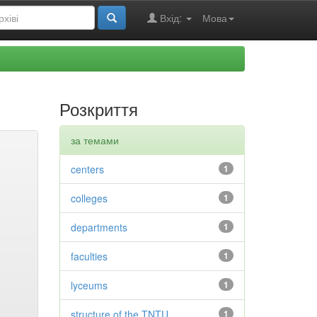
Вхід:
Мова
Розкриття
за темами
centers
1
colleges
1
departments
1
faculties
1
lyceums
1
structure of the TNTU
1