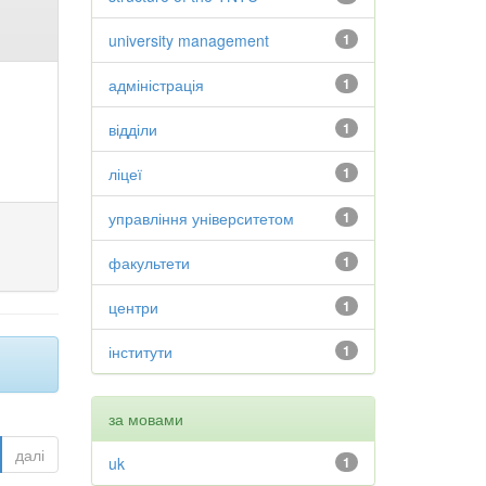
university management
1
адміністрація
1
відділи
1
ліцеї
1
управління університетом
1
факультети
1
центри
1
інститути
1
за мовами
далі
uk
1