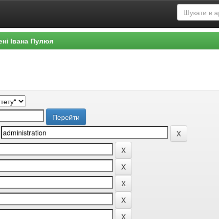
ені Івана Пулюя