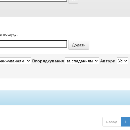
в пошуку.
Впорядкування
Автори
назад
1