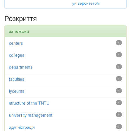
університетом
Розкриття
за темами
centers
1
colleges
1
departments
1
faculties
1
lyceums
1
structure of the TNTU
1
university management
1
адміністрація
1