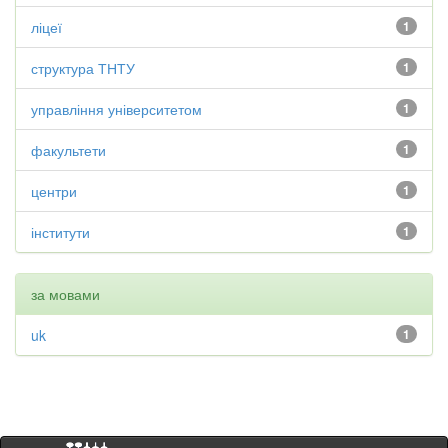
ліцеї
1
структура ТНТУ
1
управління університетом
1
факультети
1
центри
1
інститути
1
за мовами
uk
1