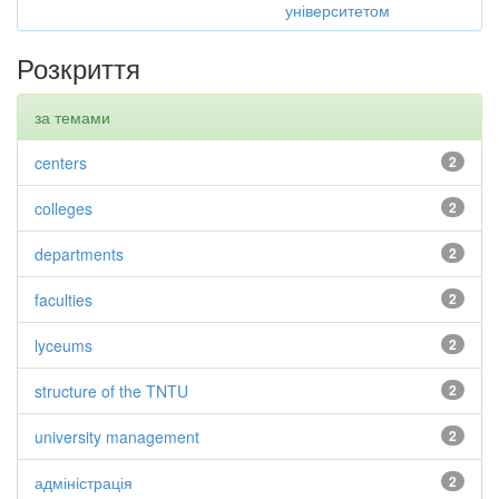
університетом
Розкриття
за темами
centers
2
colleges
2
departments
2
faculties
2
lyceums
2
structure of the TNTU
2
university management
2
адміністрація
2