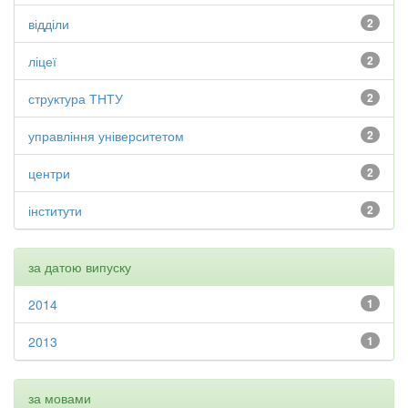
відділи
2
ліцеї
2
структура ТНТУ
2
управління університетом
2
центри
2
інститути
2
за датою випуску
2014
1
2013
1
за мовами