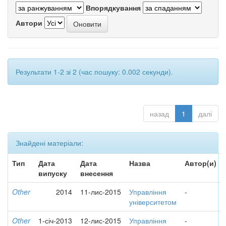
Впорядкування
Автори
Результати 1-2 зі 2 (час пошуку: 0.002 секунди).
назад
1
далі
Знайдені матеріали:
Тип
Дата
Дата
Назва
Автор(и)
випуску
внесення
Other
2014
11-лис-2015
Управління
-
університетом
Other
1-січ-2013
12-лис-2015
Управління
-