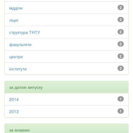
відділи
2
ліцеї
2
структура ТНТУ
2
факультети
2
центри
2
інститути
2
за датою випуску
2014
1
2013
1
за мовами