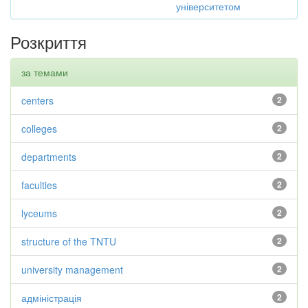
університетом
Розкриття
за темами
centers
2
colleges
2
departments
2
faculties
2
lyceums
2
structure of the TNTU
2
university management
2
адміністрація
2