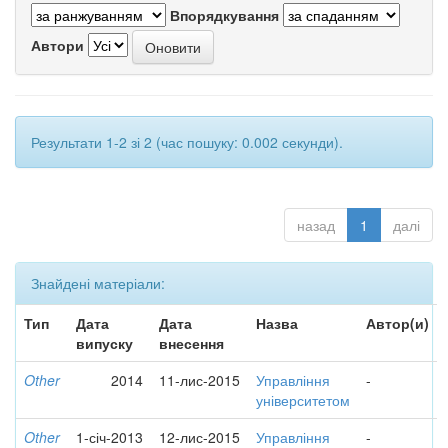
Впорядкування
Автори
Результати 1-2 зі 2 (час пошуку: 0.002 секунди).
назад
1
далі
Знайдені матеріали:
Тип
Дата
Дата
Назва
Автор(и)
випуску
внесення
Other
2014
11-лис-2015
Управління
-
університетом
Other
1-січ-2013
12-лис-2015
Управління
-