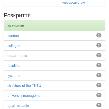
університетом
Розкриття
за темами
centers
2
colleges
2
departments
2
faculties
2
lyceums
2
structure of the TNTU
2
university management
2
адміністрація
2