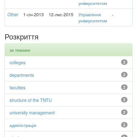
університетом
Other
1-січ-2013
12-лис-2015
Управління
-
університетом
Розкриття
за темами
colleges
2
departments
2
faculties
2
structure of the TNTU
2
university management
2
адміністрація
2