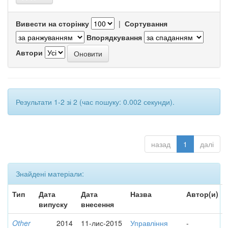
Вивести на сторінку
|
Сортування
Впорядкування
Автори
Результати 1-2 зі 2 (час пошуку: 0.002 секунди).
назад
1
далі
Знайдені матеріали:
Тип
Дата
Дата
Назва
Автор(и)
випуску
внесення
Other
2014
11-лис-2015
Управління
-