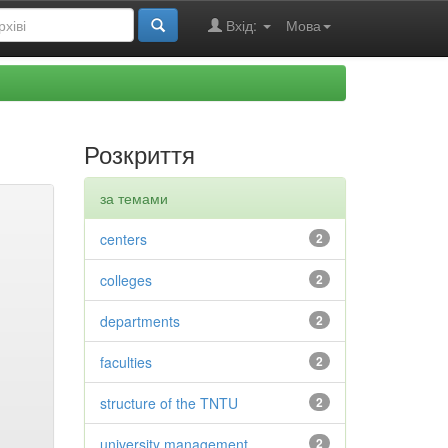
Вхід:
Мова
Розкриття
за темами
centers
2
colleges
2
departments
2
faculties
2
structure of the TNTU
2
university management
2