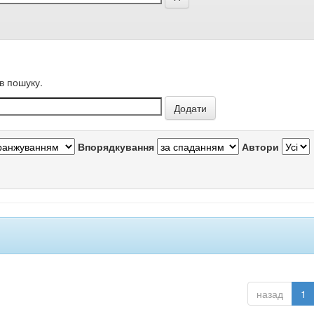
в пошуку.
Впорядкування
Автори
назад
1