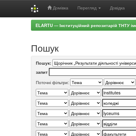
Домівка
Перегляд
Довідка
Skip
ELARTU — Інституційний репозитарій ТНТУ ім
navigation
Пошук
Пошук:
запит
Поточні фільтри: