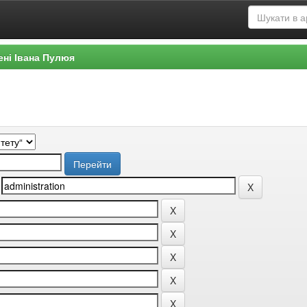
ені Івана Пулюя