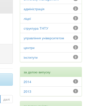
адміністрація
2
ліцеї
2
структура ТНТУ
2
управління університетом
2
центри
2
інститути
2
за датою випуску
2014
1
2013
1
далі