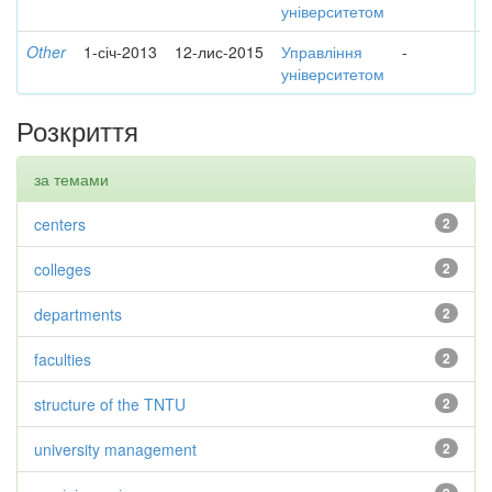
університетом
Other
1-січ-2013
12-лис-2015
Управління
-
університетом
Розкриття
за темами
centers
2
colleges
2
departments
2
faculties
2
structure of the TNTU
2
university management
2