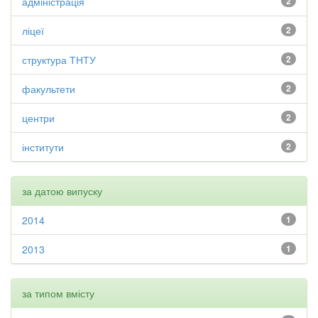
адміністрація
2
ліцеї
2
структура ТНТУ
2
факультети
2
центри
2
інститути
2
за датою випуску
2014
1
2013
1
за типом вмісту