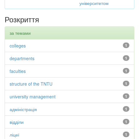
університетом
Розкриття
за темами
colleges
1
departments
1
faculties
1
structure of the TNTU
1
university management
1
адміністрація
1
відділи
1
ліцеї
1