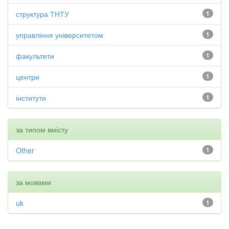
структура ТНТУ
1
управління університетом
1
факультети
1
центри
1
інститути
1
за типом вмісту
Other
1
за мовами
uk
1