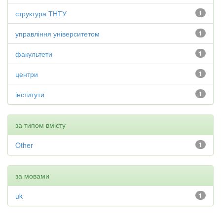
структура ТНТУ
1
управління університетом
1
факультети
1
центри
1
інститути
1
за типом вмісту
Other
1
за мовами
uk
1