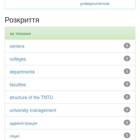
університетом
Розкриття
за темами
centers
1
colleges
1
departments
1
faculties
1
structure of the TNTU
1
university management
1
адміністрація
1
ліцеї
1