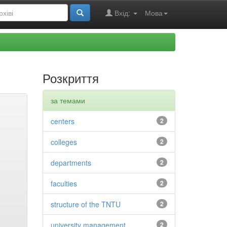
Вхід:
Мова
Розкриття
за темами
centers
2
colleges
2
departments
2
faculties
2
structure of the TNTU
2
university management
2