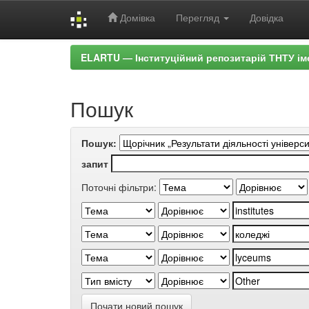
Домівка
Перегляд
Довідка
Skip
ELARTU — Інституційний репозитарій ТНТУ ім
navigation
Пошук
Пошук:
запит
Поточні фільтри:
Почати новий пошук