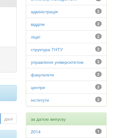
адміністрація
2
відділи
2
ліцеї
2
структура ТНТУ
2
управління університетом
2
факультети
2
центри
2
інститути
2
далі
за датою випуску
2014
1