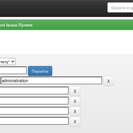
ені Івана Пулюя