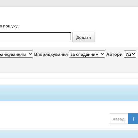
в пошуку.
Впорядкування
Автори
назад
1