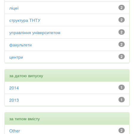
ліцеї
2
структура ТНТУ
2
управління університетом
2
факультети
2
центри
2
за датою випуску
2014
1
2013
1
за типом вмісту
Other
2