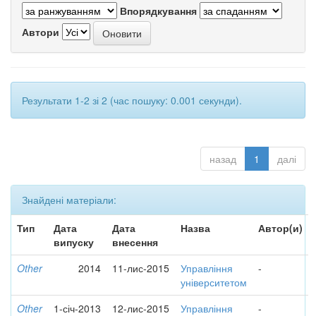
Впорядкування
Автори
Результати 1-2 зі 2 (час пошуку: 0.001 секунди).
назад
1
далі
Знайдені матеріали:
Тип
Дата
Дата
Назва
Автор(и)
випуску
внесення
Other
2014
11-лис-2015
Управління
-
університетом
Other
1-січ-2013
12-лис-2015
Управління
-