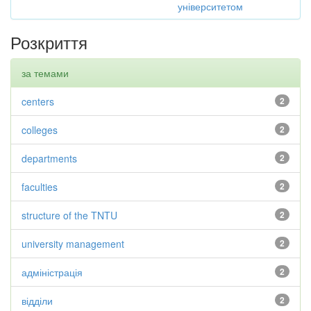
університетом
Розкриття
за темами
centers
2
colleges
2
departments
2
faculties
2
structure of the TNTU
2
university management
2
адміністрація
2
відділи
2