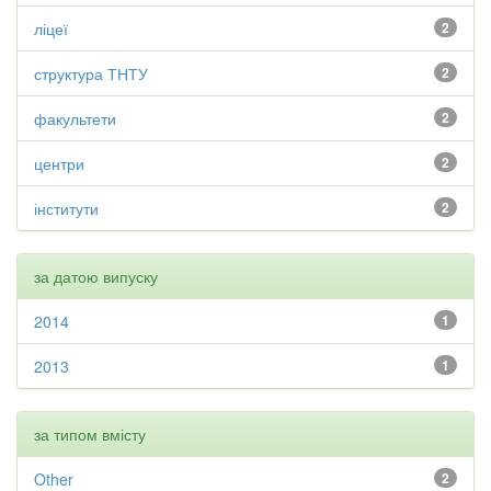
ліцеї
2
структура ТНТУ
2
факультети
2
центри
2
інститути
2
за датою випуску
2014
1
2013
1
за типом вмісту
Other
2