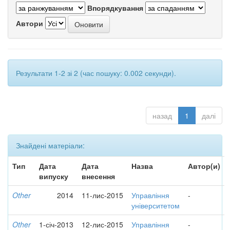
Впорядкування
Автори
Результати 1-2 зі 2 (час пошуку: 0.002 секунди).
назад
1
далі
Знайдені матеріали:
Тип
Дата
Дата
Назва
Автор(и)
випуску
внесення
Other
2014
11-лис-2015
Управління
-
університетом
Other
1-січ-2013
12-лис-2015
Управління
-