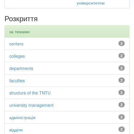
університетом
Розкриття
за темами
centers
2
colleges
2
departments
2
faculties
2
structure of the TNTU
2
university management
2
адміністрація
2
відділи
2