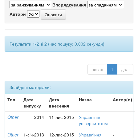
Впорядкування
Автори
Результати 1-2 зі 2 (час пошуку: 0.002 секунди).
назад
1
далі
Знайдені матеріали:
Тип
Дата
Дата
Назва
Автор(и)
випуску
внесення
Other
2014
11-лис-2015
Управління
-
університетом
Other
1-січ-2013
12-лис-2015
Управління
-