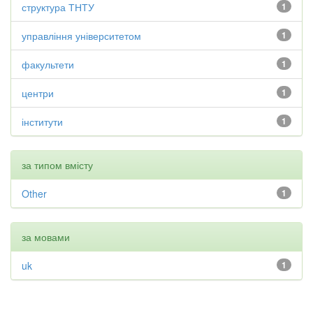
структура ТНТУ
1
управління університетом
1
факультети
1
центри
1
інститути
1
за типом вмісту
Other
1
за мовами
uk
1