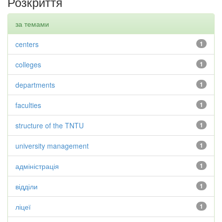
Розкриття
за темами
centers
1
colleges
1
departments
1
faculties
1
structure of the TNTU
1
university management
1
адміністрація
1
відділи
1
ліцеї
1