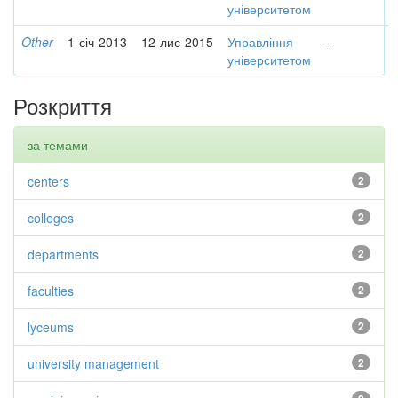
університетом
Other
1-січ-2013
12-лис-2015
Управління
-
університетом
Розкриття
за темами
centers
2
colleges
2
departments
2
faculties
2
lyceums
2
university management
2