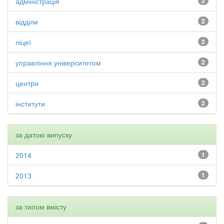
адміністрація
2
відділи
2
ліцеї
2
управління університетом
2
центри
2
інститути
2
за датою випуску
2014
1
2013
1
за типом вмісту