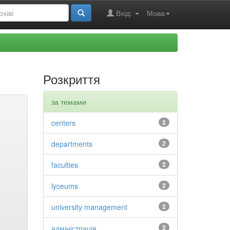
Вхід:
Мова
Розкриття
за темами
centers
2
departments
2
faculties
2
lyceums
2
university management
2
адміністрація
2