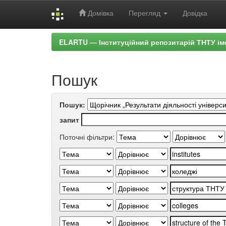
Домівка
Перегляд
Довідка
Skip
ELARTU — Інституційний репозитарій ТНТУ ім
navigation
Пошук
Пошук:
запит
Поточні фільтри: