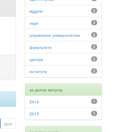
відділи
2
ліцеї
2
управління університетом
2
факультети
2
центри
2
інститути
2
за датою випуску
2014
1
2013
1
далі