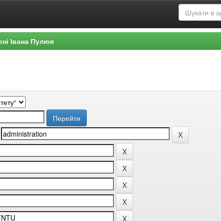
ені Івана Пулюя