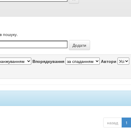
в пошуку.
Впорядкування
Автори
назад
1