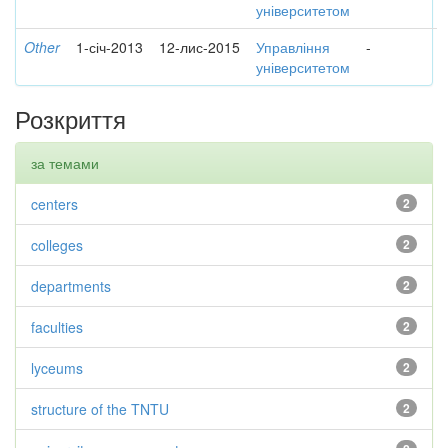
університетом
Other
1-січ-2013
12-лис-2015
Управління
-
університетом
Розкриття
за темами
centers
2
colleges
2
departments
2
faculties
2
lyceums
2
structure of the TNTU
2