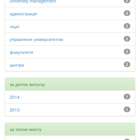
university management
2
адміністрація
2
ліцеї
2
управління університетом
2
факультети
2
центри
2
за датою випуску
2014
1
2013
1
за типом вмісту