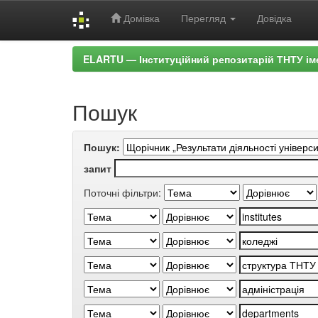
Домівка
Перегляд
Довідка
Skip
ELARTU — Інституційний репозитарій ТНТУ ім
navigation
Пошук
Пошук:
запит
Поточні фільтри: