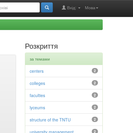
Вхід:
Мова
Розкриття
за темами
centers
2
colleges
2
faculties
2
lyceums
2
structure of the TNTU
2
university management
2