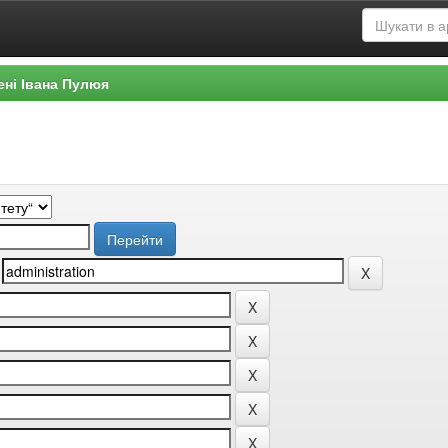
ені Івана Пулюя