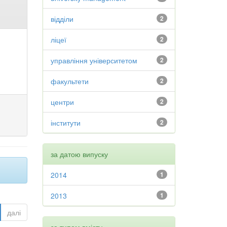
відділи
2
ліцеї
2
управління університетом
2
факультети
2
центри
2
інститути
2
за датою випуску
2014
1
2013
1
далі