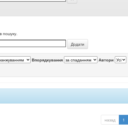
в пошуку.
Впорядкування
Автори
назад
1