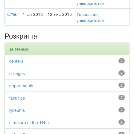
університетом
Other
1-січ-2013
12-лис-2015
Управління
-
університетом
Розкриття
за темами
centers
2
colleges
2
departments
2
faculties
2
lyceums
2
structure of the TNTU
2