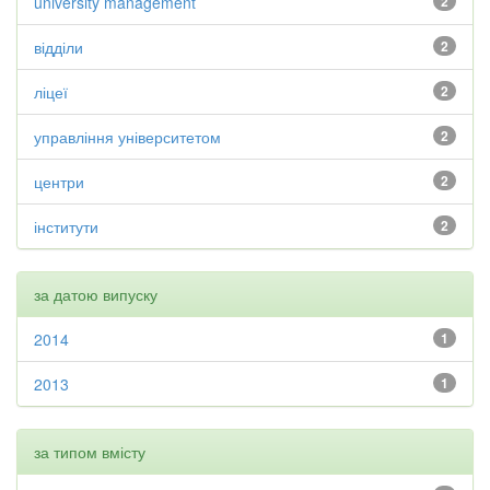
university management
2
відділи
2
ліцеї
2
управління університетом
2
центри
2
інститути
2
за датою випуску
2014
1
2013
1
за типом вмісту