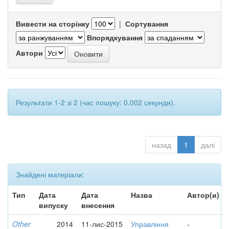
Вивести на сторінку
|
Сортування
Впорядкування
Автори
Результати 1-2 зі 2 (час пошуку: 0.002 секунди).
назад
1
далі
Знайдені матеріали:
Тип
Дата
Дата
Назва
Автор(и)
випуску
внесення
Other
2014
11-лис-2015
Управління
-