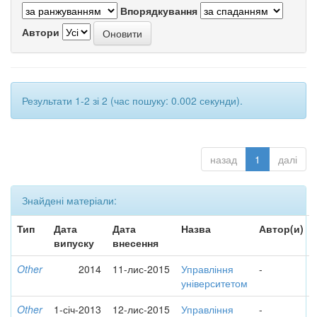
Впорядкування
Автори
Результати 1-2 зі 2 (час пошуку: 0.002 секунди).
назад
1
далі
Знайдені матеріали:
Тип
Дата
Дата
Назва
Автор(и)
випуску
внесення
Other
2014
11-лис-2015
Управління
-
університетом
Other
1-січ-2013
12-лис-2015
Управління
-