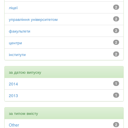
ліцеї
2
управління університетом
2
факультети
2
центри
2
інститути
2
за датою випуску
2014
1
2013
1
за типом вмісту
Other
2