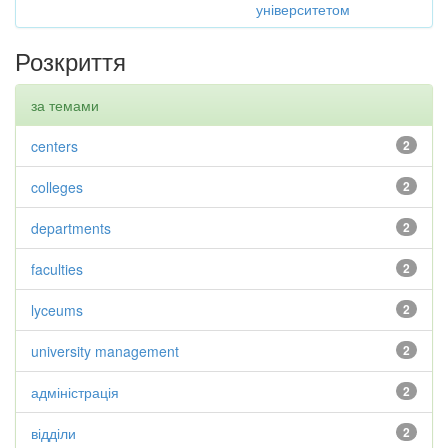
університетом
Розкриття
за темами
centers
2
colleges
2
departments
2
faculties
2
lyceums
2
university management
2
адміністрація
2
відділи
2