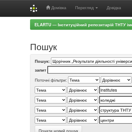
Домівка
Перегляд
Довідка
Skip
ELARTU — Інституційний репозитарій ТНТУ ім
navigation
Пошук
Пошук:
запит
Поточні фільтри:
Почати новий пошук