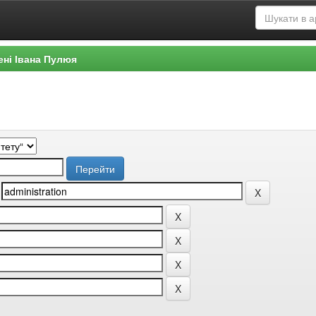
ені Івана Пулюя