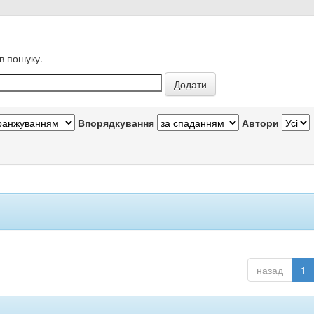
в пошуку.
Впорядкування
Автори
назад
1