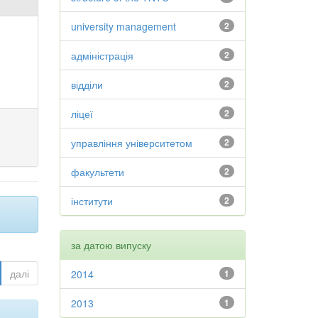
university management
2
адміністрація
2
відділи
2
ліцеї
2
управління університетом
2
факультети
2
інститути
2
за датою випуску
далі
2014
1
2013
1