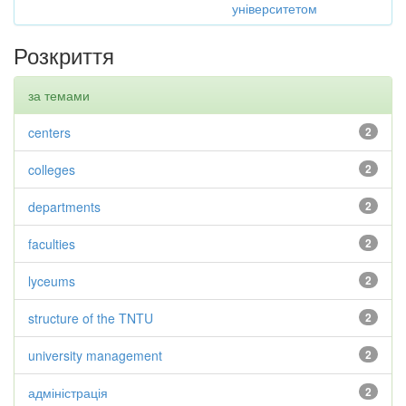
університетом
Розкриття
за темами
centers
2
colleges
2
departments
2
faculties
2
lyceums
2
structure of the TNTU
2
university management
2
адміністрація
2