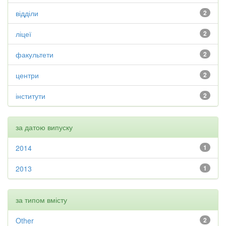
відділи
2
ліцеї
2
факультети
2
центри
2
інститути
2
за датою випуску
2014
1
2013
1
за типом вмісту
Other
2