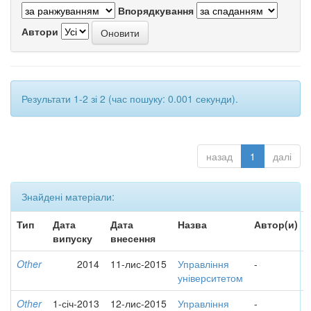
Впорядкування
Автори
Результати 1-2 зі 2 (час пошуку: 0.001 секунди).
назад
1
далі
Знайдені матеріали:
Тип
Дата
Дата
Назва
Автор(и)
випуску
внесення
Other
2014
11-лис-2015
Управління
-
університетом
Other
1-січ-2013
12-лис-2015
Управління
-