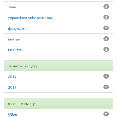
ліцеї
2
управління університетом
2
факультети
2
центри
2
інститути
2
за датою випуску
2014
1
2013
1
за типом вмісту
Other
2