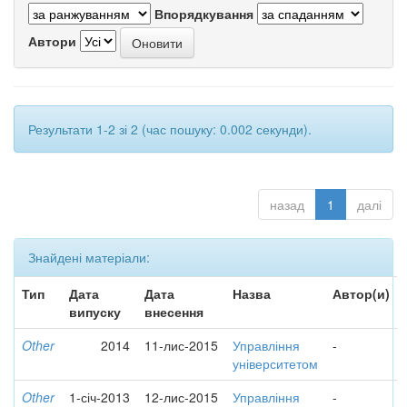
Впорядкування
Автори
Результати 1-2 зі 2 (час пошуку: 0.002 секунди).
назад
1
далі
Знайдені матеріали:
Тип
Дата
Дата
Назва
Автор(и)
випуску
внесення
Other
2014
11-лис-2015
Управління
-
університетом
Other
1-січ-2013
12-лис-2015
Управління
-