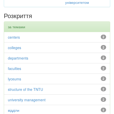
університетом
Розкриття
за темами
centers
2
colleges
2
departments
2
faculties
2
lyceums
2
structure of the TNTU
2
university management
2
відділи
2