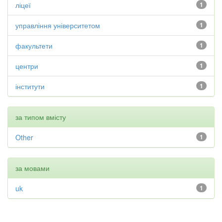
ліцеї
1
управління університетом
1
факультети
1
центри
1
інститути
1
за типом вмісту
Other
1
за мовами
uk
1