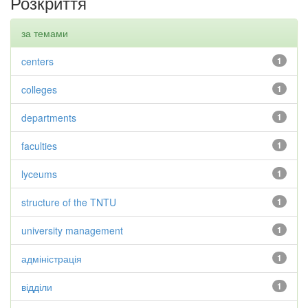
Розкриття
за темами
centers
1
colleges
1
departments
1
faculties
1
lyceums
1
structure of the TNTU
1
university management
1
адміністрація
1
відділи
1