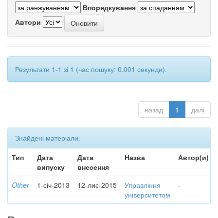
Впорядкування
Автори
Результати 1-1 зі 1 (час пошуку: 0.001 секунди).
назад
1
далі
Знайдені матеріали:
Тип
Дата
Дата
Назва
Автор(и)
випуску
внесення
Other
1-січ-2013
12-лис-2015
Управління
-
університетом