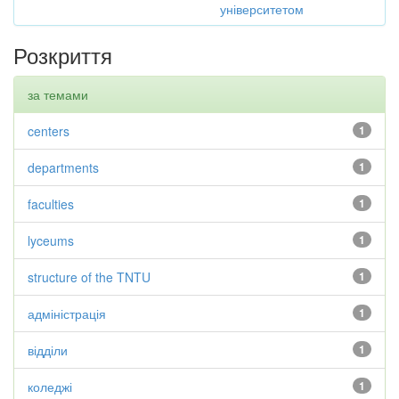
університетом
Розкриття
за темами
centers
1
departments
1
faculties
1
lyceums
1
structure of the TNTU
1
адміністрація
1
відділи
1
коледжі
1