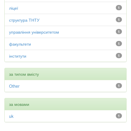
ліцеї
1
структура ТНТУ
1
управління університетом
1
факультети
1
інститути
1
за типом вмісту
Other
1
за мовами
uk
1