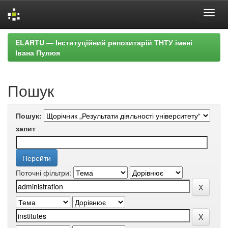
Skip
ELARTU — Інституційний репозитарій ТНТУ імені
navigation
Івана Пулюя
Пошук
Пошук:
запит
Поточні фільтри: