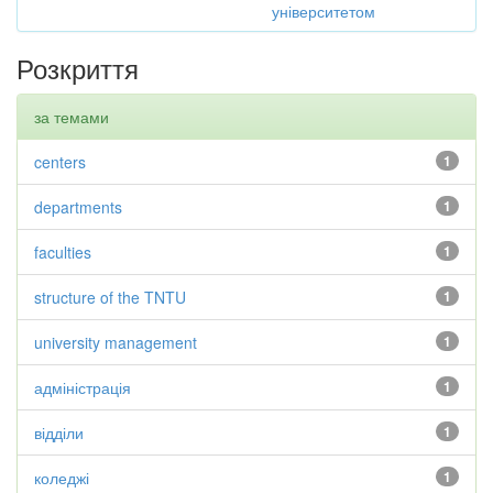
університетом
Розкриття
за темами
centers
1
departments
1
faculties
1
structure of the TNTU
1
university management
1
адміністрація
1
відділи
1
коледжі
1