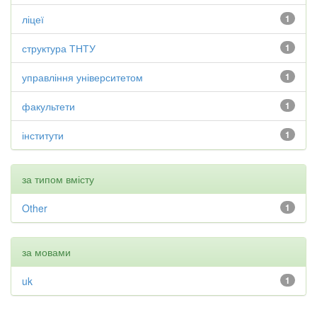
ліцеї
1
структура ТНТУ
1
управління університетом
1
факультети
1
інститути
1
за типом вмісту
Other
1
за мовами
uk
1